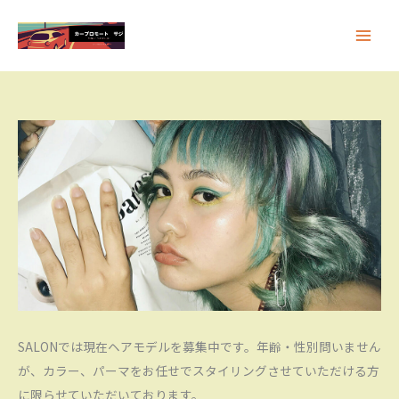
内
容
を
ス
キ
ッ
プ
SALONでは現在ヘアモデルを募集中です。年齢・性別問いません
が、カラー、パーマをお任せでスタイリングさせていただける方
に限らせていただいております。