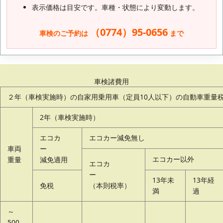
表示価格は目安です。車種・状態により変動します。
（0774）95-0656
車検のご予約は
まで
車検諸費用
２年（車検実施時）の自家用乗用車（定員10人以下）の自動車重量
2年（車検実施時）
エコカ
エコカー減免無し
車両
ー
エコカー以外
重量
減免適用
エコカ
ー
13年未
13年経
免税
（本則税率）
満
過
～
500