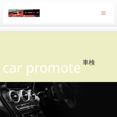
内
容
を
ス
キ
ッ
プ
車検
car promote