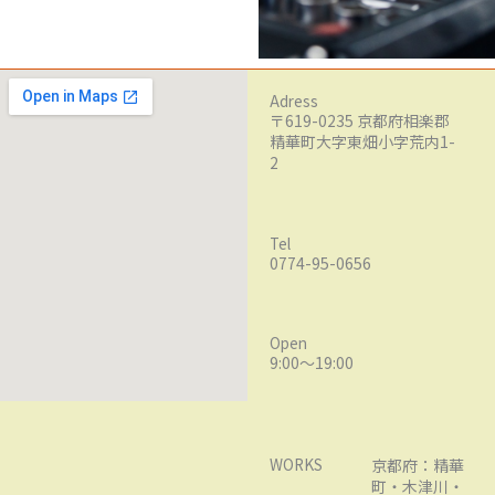
Adress
〒619-0235 京都府相楽郡
精華町大字東畑小字荒内1-
2
Tel
0774-95-0656
Open
9:00～19:00
WORKS
京都府：精華
町・木津川・