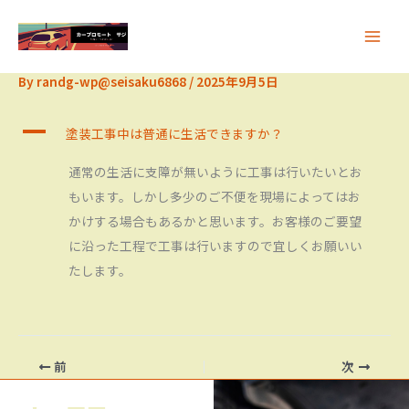
内
容
を
By
randg-wp@seisaku6868
/
2025年9月5日
ス
キ
A
塗装工事中は普通に生活できますか？
ッ
プ
通常の生活に支障が無いように工事は行いたいとお
もいます。しかし多少のご不便を現場によってはお
かけする場合もあるかと思います。お客様のご要望
に沿った工程で工事は行いますので宜しくお願いい
たします。
前
次