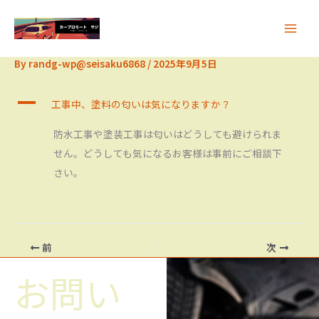
内
容
を
By
randg-wp@seisaku6868
/
2025年9月5日
ス
キ
A
工事中、塗料の匂いは気になりますか？
ッ
プ
防水工事や塗装工事は匂いはどうしても避けられま
せん。どうしても気になるお客様は事前にご相談下
さい。
前
次
お問い